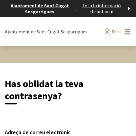
Ajuntament de Sant Cugat
Tota la informació
-
Sesgarrigues
clicant aquí
Menú
Ajuntament de Sant Cugat Sesgarrigues
Entra
Has oblidat la teva
contrasenya?
Adreça de correu electrònic