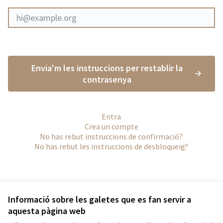
Envia'm les instruccions per restablir la
contrasenya
Entra
Crea un compte
No has rebut instruccions de confirmació?
No has rebut les instruccions de desbloqueig?
Informació sobre les galetes que es fan servir a
aquesta pàgina web
Termes i condicions d'ús
Configuració de les galetes